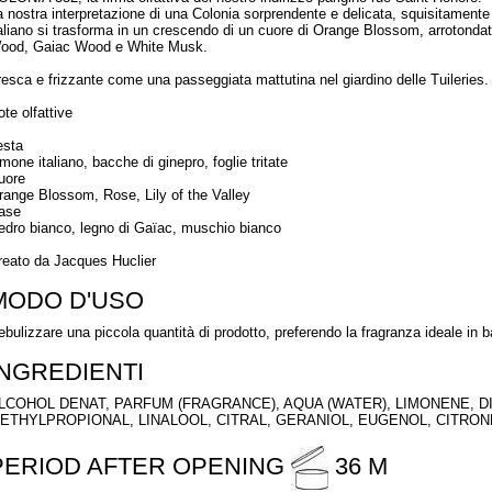
a nostra interpretazione di una Colonia sorprendente e delicata, squisitament
taliano si trasforma in un crescendo di un cuore di Orange Blossom, arrotond
ood, Gaiac Wood e White Musk.
resca e frizzante come una passeggiata mattutina nel giardino delle Tuileries.
te olfattive
esta
mone italiano, bacche di ginepro, foglie tritate
uore
range Blossom, Rose, Lily of the Valley
ase
edro bianco, legno di Gaïac, muschio bianco
reato da Jacques Huclier
MODO D'USO
ebulizzare una piccola quantità di prodotto, preferendo la fragranza ideale in 
INGREDIENTI
LCOHOL DENAT, PARFUM (FRAGRANCE), AQUA (WATER), LIMONENE, D
ETHYLPROPIONAL, LINALOOL, CITRAL, GERANIOL, EUGENOL, CITRON
PERIOD AFTER OPENING
36 M