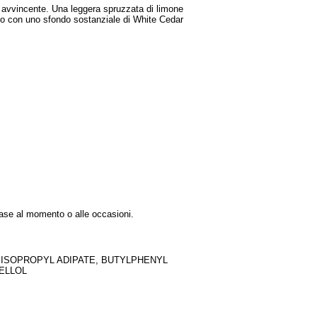
e avvincente. Una leggera spruzzata di limone
ato con uno sfondo sostanziale di White Cedar
base al momento o alle occasioni.
IISOPROPYL ADIPATE, BUTYLPHENYL
ELLOL