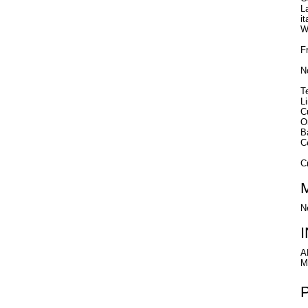
L
i
W
F
No
T
Li
C
O
B
C
C
N
A
M