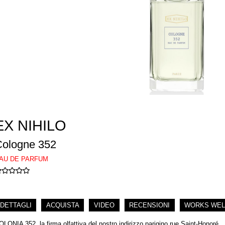
EX NIHILO
Cologne 352
AU DE PARFUM
DETTAGLI
ACQUISTA
VIDEO
RECENSIONI
WORKS WEL
OLONIA 352, la firma olfattiva del nostro indirizzo parigino rue Saint-Honoré.