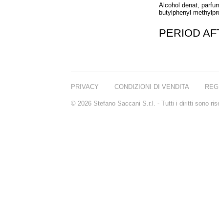
Alcohol denat, parfum
butylphenyl methylprop
PERIOD A
PRIVACY
CONDIZIONI DI VENDITA
REG
© 2026 Stefano Saccani S.r.l. - Tutti i diritti sono r