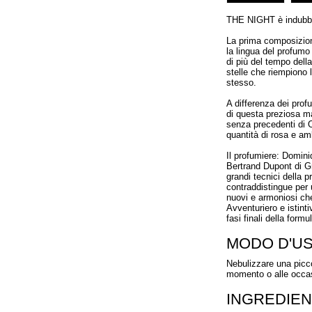
THE NIGHT è indubbi
La prima composizion
la lingua del profumo
di più del tempo dell
stelle che riempiono 
stesso.
A differenza dei prof
di questa preziosa ma
senza precedenti di 
quantità di rosa e am
Il profumiere: Domini
Bertrand Dupont di G
grandi tecnici della p
contraddistingue per u
nuovi e armoniosi che
Avventuriero e istint
fasi finali della form
MODO D'U
Nebulizzare una picco
momento o alle occas
INGREDIEN