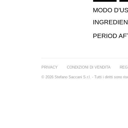
MODO D'U
INGREDIEN
PERIOD A
PRIVACY
CONDIZIONI DI VENDITA
REG
© 2026 Stefano Saccani S.r.l. - Tutti i diritti sono r