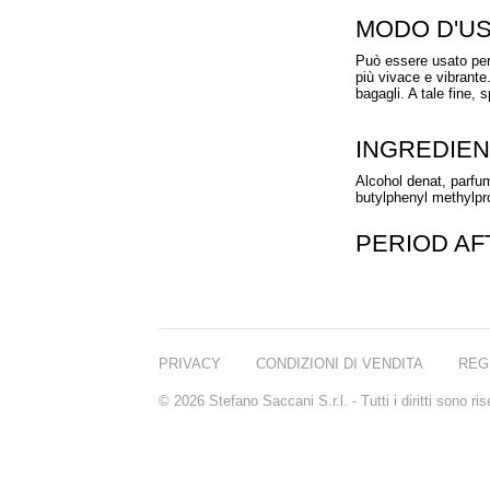
MODO D'U
Può essere usato per
più vivace e vibrante
bagagli. A tale fine, 
INGREDIEN
Alcohol denat, parfum
butylphenyl methylprop
PERIOD A
PRIVACY
CONDIZIONI DI VENDITA
REG
© 2026 Stefano Saccani S.r.l. - Tutti i diritti sono r