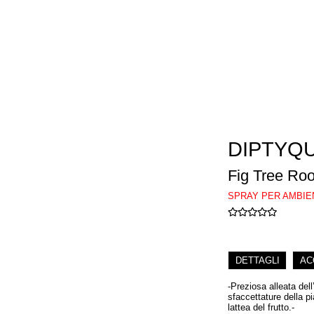
DIPTYQ
Fig Tree Ro
SPRAY PER AMBIE
DETTAGLI
AC
-Preziosa alleata del
sfaccettature della pia
lattea del frutto.-