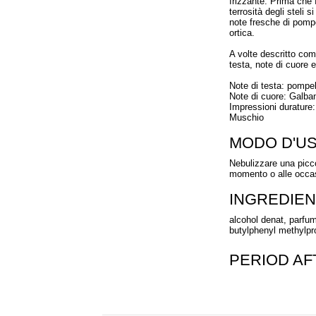
frizzante. Prima che f
terrosità degli steli 
note fresche di pomp
ortica.
A volte descritto co
testa, note di cuore 
Note di testa: pompe
Note di cuore: Galban
Impressioni durature:
Muschio
MODO D'U
Nebulizzare una picco
momento o alle occas
INGREDIEN
alcohol denat, parfum
butylphenyl methylprop
PERIOD A