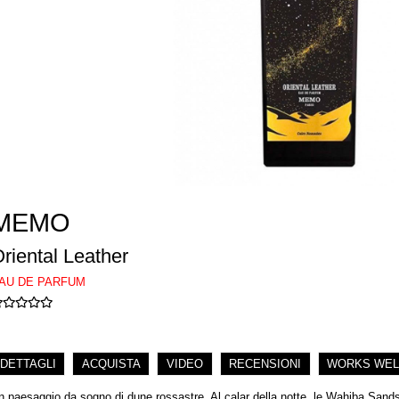
MEMO
riental Leather
AU DE PARFUM
DETTAGLI
ACQUISTA
VIDEO
RECENSIONI
WORKS WEL
n paesaggio da sogno di dune rossastre. Al calar della notte, le Wahiba Sand