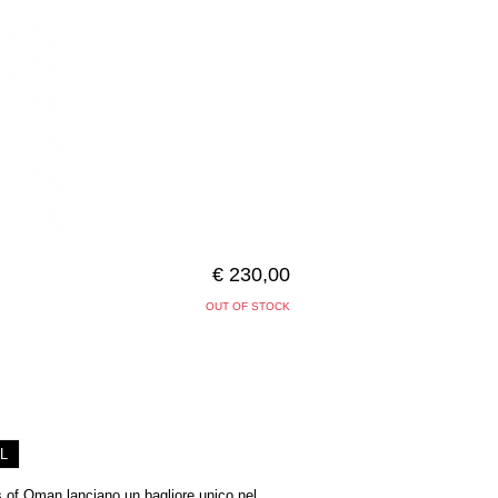
€ 230,00
OUT OF STOCK
L
s of Oman lanciano un bagliore unico nel