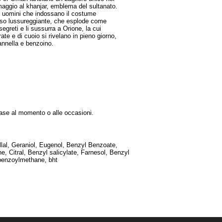
maggio al khanjar, emblema del sultanato.
li uomini che indossano il costume
adiso lussureggiante, che esplode come
egreti e li sussurra a Orione, la cui
e e di cuoio si rivelano in pieno giorno,
annella e benzoino.
base al momento o alle occasioni.
llal, Geraniol, Eugenol, Benzyl Benzoate,
, Citral, Benzyl salicylate, Farnesol, Benzyl
ibenzoylmethane, bht