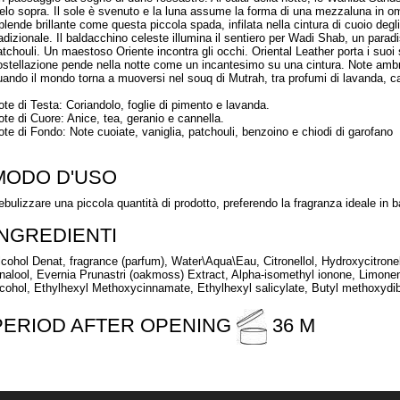
ielo sopra. Il sole è svenuto e la luna assume la forma di una mezzaluna in o
plende brillante come questa piccola spada, infilata nella cintura di cuoio deg
radizionale. Il baldacchino celeste illumina il sentiero per Wadi Shab, un par
atchouli. Un maestoso Oriente incontra gli occhi. Oriental Leather porta i suoi s
ostellazione pende nella notte come un incantesimo su una cintura. Note ambrat
uando il mondo torna a muoversi nel souq di Mutrah, tra profumi di lavanda, c
ote di Testa: Coriandolo, foglie di pimento e lavanda.
ote di Cuore: Anice, tea, geranio e cannella.
ote di Fondo: Note cuoiate, vaniglia, patchouli, benzoino e chiodi di garofano
MODO D'USO
ebulizzare una piccola quantità di prodotto, preferendo la fragranza ideale in 
INGREDIENTI
lcohol Denat, fragrance (parfum), Water\Aqua\Eau, Citronellol, Hydroxycitrone
inalool, Evernia Prunastri (oakmoss) Extract, Alpha-isomethyl ionone, Limonene
lcohol, Ethylhexyl Methoxycinnamate, Ethylhexyl salicylate, Butyl methoxyd
PERIOD AFTER OPENING
36 M