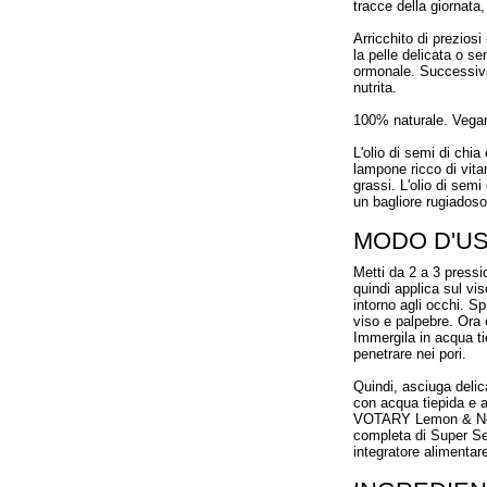
tracce della giornata
Arricchito di preziosi
la pelle delicata o se
ormonale. Successiva
nutrita.
100% naturale. Vegan
L'olio di semi di chia 
lampone ricco di vita
grassi. L'olio di semi
un bagliore rugiadoso
MODO D'U
Metti da 2 a 3 pressio
quindi applica sul vi
intorno agli occhi. S
viso e palpebre. Ora 
Immergila in acqua tie
penetrare nei pori.
Quindi, asciuga delic
con acqua tiepida e 
VOTARY Lemon & Nerol
completa di Super Seed
integratore alimenta