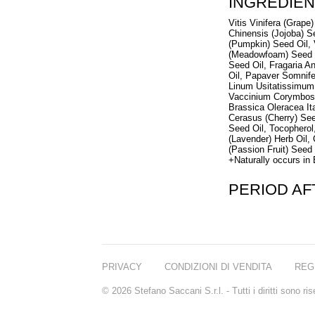
INGREDIEN
Vitis Vinifera (Grap
Chinensis (Jojoba) S
(Pumpkin) Seed Oil,
(Meadowfoam) Seed Oi
Seed Oil, Fragaria A
Oil, Papaver Somnif
Linum Usitatissimum
Vaccinium Corymbosum
Brassica Oleracea Ita
Cerasus (Cherry) See
Seed Oil, Tocopherol
(Lavender) Herb Oil, 
(Passion Fruit) Seed
+Naturally occurs in 
PERIOD A
PRIVACY
CONDIZIONI DI VENDITA
REG
© 2026 Stefano Saccani S.r.l. - Tutti i diritti sono r