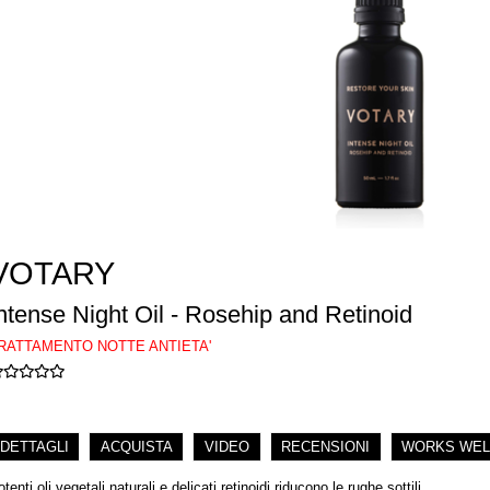
VOTARY
ntense Night Oil - Rosehip and Retinoid
RATTAMENTO NOTTE ANTIETA'
DETTAGLI
ACQUISTA
VIDEO
RECENSIONI
WORKS WEL
tenti oli vegetali naturali e delicati retinoidi riducono le rughe sottili.