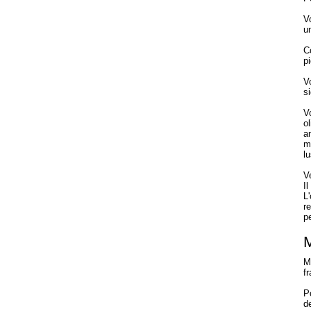
V
u
C
p
V
si
V
o
a
m
lu
Ve
I
L
re
p
M
f
P
de