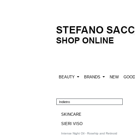
BEAUTY
BRANDS
NEW
GOO
Indietro
SKINCARE
SIERI VISO
Intense Night Oil - Rosehip and Retinoid