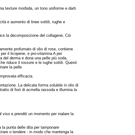
 una texture morbida, un tono uniforme e darti
ità e aumento di linee sottili, rughe e
iduce la decomposizione del collagene, Ciò
atamente profumato di olio di rose, contiene
per il licopene, e pro-vitamina A per
tura del derma e dona una pelle più soda,
he riduce il rossore e le rughe sottili. Questi
inare la pelle.
comprovata efficacia.
entazione. La delicata forma solubile in olio di
tratto di fiori di acmella rassoda e illumina la
ul viso e prenditi un momento per inalare la
sa la punta delle dita per tamponare
on tirare o tendere - in modo che mantenga la