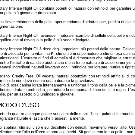
otary Intense Night Oil combina potenti oli naturali con retinoidi per garantire
na pelle più giovane e rimpolpata.
on l'invecchiamento della pelle, sperimentiamo disidratazione, perdita di elastic
igmentazione.
otary Intense Night Oil favorisce il naturale ricambio di cellule della pelle e r
gnifica che al risveglio la pelle è più soda e levigata.
otary Intense Night Oil è ricco degli ingredienti più potenti della natura. Delic
lio di avocado per la vitamina K, olio di semi di pomodoro e olio di rosa canina 
ntiossidanti. L'estratto di fiori di acmella si è dimostrato che migliora la strut
entre l'estratto di sandalo australiano è una fonte naturale di acido ximenyic, c
ssuosi ingredienti naturali lavorano con il retinoide per idratare, nutrire e riprist
gano. Cruelty Free. Oli vegetali naturali potenziati con retinoidi artificiali di 
l retinoide non deve essere usato durante la gravidanza.
'olio di rosa canina idrata intensamente e uniforma il tono della pelle e la pigm
tinoide idrata in profondità, per ridurre la comparsa di linee sottili e rughe. L'es
elle, per un aspetto più luminoso e giovane.
MODO D'USO
etti da quattro a cinque gocce sui palmi delle mani. Tieni i palmi delle mani s
ragranza naturale e lascia che ti assesti la mente.
oi spalma l'olio sul viso e sul decolletè con delicati movimenti verso l'alto. U
licatamente l'olio nell'area intorno agli occhi. Sii gentile con la tua pelle - n