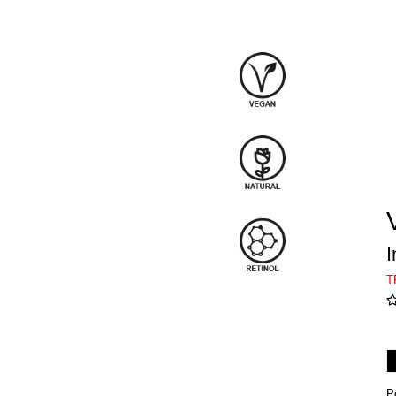
I
T
Po