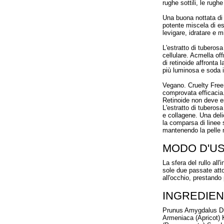
rughe sottili, le rugh
Una buona nottata di n
potente miscela di est
levigare, idratare e m
L'estratto di tuberosa
cellulare. Acmella off
di retinoide affronta
più luminosa e soda i
Vegano. Cruelty Free. O
comprovata efficacia
Retinoide non deve e
L'estratto di tuberos
e collagene. Una delic
la comparsa di linee s
mantenendo la pelle 
MODO D'U
La sfera del rullo all'
sole due passate atto
all'occhio, prestando p
INGREDIEN
Prunus Amygdalus Dul
Armeniaca (Apricot) 