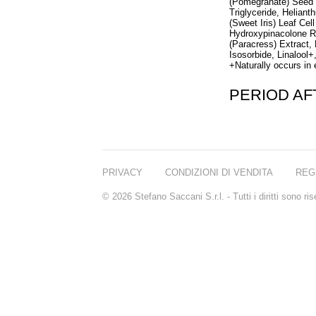
(Pomegranate) Seed 
Triglyceride, Heliant
(Sweet Iris) Leaf Cel
Hydroxypinacolone R
(Paracress) Extract,
Isosorbide, Linalool+
+Naturally occurs in 
PERIOD A
PRIVACY
CONDIZIONI DI VENDITA
REG
© 2026 Stefano Saccani S.r.l. - Tutti i diritti sono r