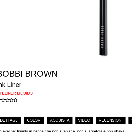
BOBBI BROWN
nk Liner
YELINER LIQUIDO
DETTAGLI
COLORI
ACQUISTA
VIDEO
RECENSIONI
n eyeliner liquido in penna che non svanisce, non si sgretola e non sbava.