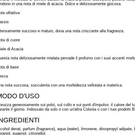
ondono in una nota di miele di acacia. Dolce e deliziosamente giocosa.
te olfattive
assis
ntensamente succoso e maturo, dona una nota croccante alla fragranza.
ota di cuore
iele di Acacia
uesta nota deliziosamente mielata pervade il profumo con i suoi accenti morbidi 
ota di base
esca
na nota succosa, succulenta con una morbidezza vellutata e materica.
MODO D'USO
pruzza generosamente sui polsi, sul collo e sui punti d'impulso: il calore del t
urante il giorno. Indossalo da solo o con un'altra Colonia o con i tuoi prodotti B
INGREDIENTI
lcohol denat, parfum (fragrance), aqua (water), limonene, diisopropyl adipate, bu
raniol, eugenol, citronellol.