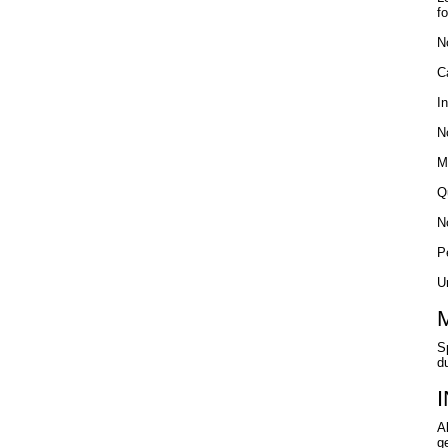
f
No
C
I
N
M
Q
N
P
U
S
d
A
ge