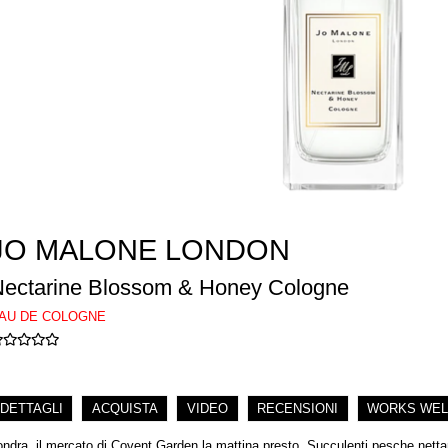
JO MALONE LONDON
ectarine Blossom & Honey Cologne
AU DE COLOGNE
DETTAGLI
ACQUISTA
VIDEO
RECENSIONI
WORKS WEL
ondra, il mercato di Covent Garden la mattina presto. Succulenti pesche nettarine