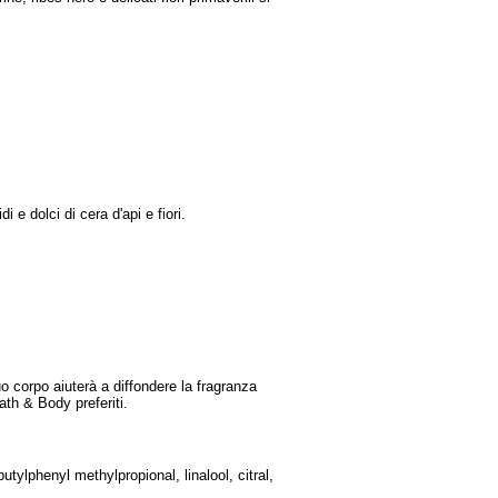
e dolci di cera d'api e fiori.
uo corpo aiuterà a diffondere la fragranza
ath & Body preferiti.
tylphenyl methylpropional, linalool, citral,