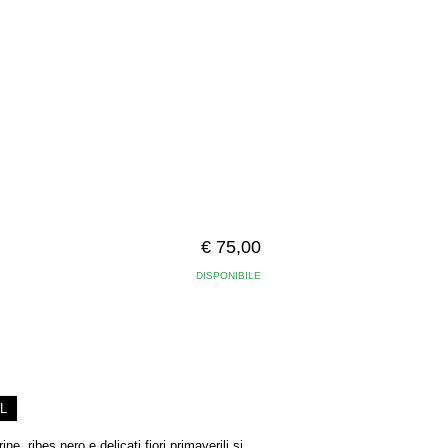
€ 75,00
DISPONIBILE
L
, ribes nero e delicati fiori primaverili si