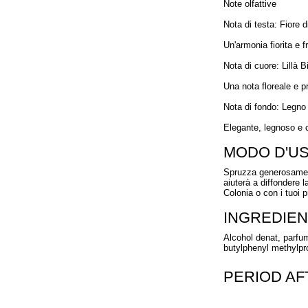
Note olfattive
Nota di testa: Fiore 
Un'armonia fiorita e 
Nota di cuore: Lillà 
Una nota floreale e pr
Nota di fondo: Legno 
Elegante, legnoso e c
MODO D'U
Spruzza generosamente
aiuterà a diffondere l
Colonia o con i tuoi p
INGREDIEN
Alcohol denat, parfum
butylphenyl methylprop
PERIOD A