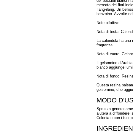
dei boccioli bianchi r
mercato dei fiori ind
Ilang-ilang. Un bellis
benzoino. Avvolte nel
Note olfattive
Nota di testa: Calend
La calendula ha una n
fragranza.
Nota di cuore: Gelso
Il gelsomino d’Arabia
bianco aggiunge lumin
Nota di fondo: Resin
Questa resina balsami
gelsomino, che aggiu
MODO D'U
Spruzza generosamente
aiuterà a diffondere l
Colonia o con i tuoi p
INGREDIEN