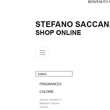
BENVENUTO NE
Indietro
FRAGRANCES
COLONIE
Jasmine Sambac &
Marigold Cologne
Intense