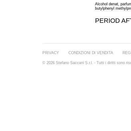
Alcohol denat, parfum
butylphenyl methylprop
PERIOD A
PRIVACY
CONDIZIONI DI VENDITA
REG
© 2026 Stefano Saccani S.r.l. - Tutti i diritti sono r