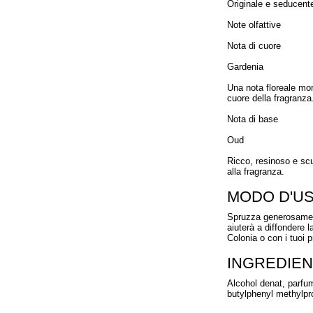
Originale e seducent
Note olfattive
Nota di cuore
Gardenia
Una nota floreale mor
cuore della fragranza
Nota di base
Oud
Ricco, resinoso e scu
alla fragranza.
MODO D'U
Spruzza generosamente
aiuterà a diffondere l
Colonia o con i tuoi p
INGREDIEN
Alcohol denat, parfum
butylphenyl methylprop