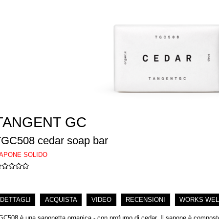
TANGENT GC
TGC508 cedar soap bar
APONE SOLIDO
DETTAGLI
ACQUISTA
VIDEO
RECENSIONI
WORKS WEL
GC508 è una saponetta organica - con profumo di cedar. Il sapone è composto d