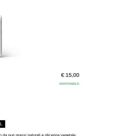
€ 15,00
DISPONIBILE
L
a puri grassi naturali e glicerina vegetale