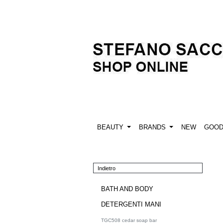
BEAUTY
BRANDS
NEW
GOO
Indietro
BATH AND BODY
DETERGENTI MANI
TGC508 cedar soap bar