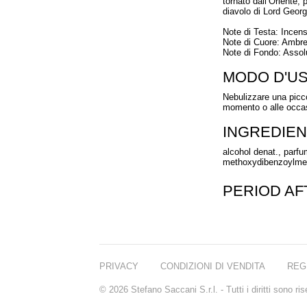
tornato dall’Oriente,
diavolo di Lord Georg
Note di Testa: Incen
Note di Cuore: Ambret
Note di Fondo: Assol
MODO D'U
Nebulizzare una picco
momento o alle occas
INGREDIEN
alcohol denat., parfum
methoxydibenzoylmetha
PERIOD A
PRIVACY
CONDIZIONI DI VENDITA
REG
© 2026 Stefano Saccani S.r.l. - Tutti i diritti sono r