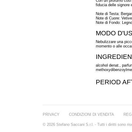
Con un profumo così b
fiducia delle signore e
Note di Testa: Berg
Note di Cuore: Vetive
Note di Fondo: Legn
MODO D'U
Nebulizzare una picco
momento o alle occas
INGREDIEN
alcohol denat., parfum
methoxydibenzoylmetha
PERIOD A
PRIVACY
CONDIZIONI DI VENDITA
REG
© 2026 Stefano Saccani S.r.l. - Tutti i diritti sono r