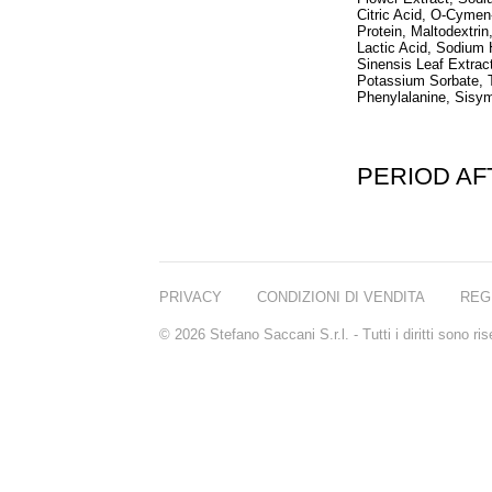
Citric Acid, O-Cymen
Protein, Maltodextri
Lactic Acid, Sodium 
Sinensis Leaf Extrac
Potassium Sorbate, T
Phenylalanine, Sisym
PERIOD A
PRIVACY
CONDIZIONI DI VENDITA
REG
© 2026 Stefano Saccani S.r.l. - Tutti i diritti sono r