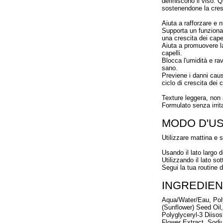
definiscono il viso. Qu
sostenendone la cres
Aiuta a rafforzare e nu
Supporta un funzioname
una crescita dei capel
Aiuta a promuovere la
capelli.
Blocca l'umidità e rav
sano.
Previene i danni caus
ciclo di crescita dei c
Texture leggera, non
Formulato senza irrit
MODO D'U
Utilizzare mattina e s
Usando il lato largo d
Utilizzando il lato sot
Segui la tua routine 
INGREDIEN
Aqua/Water/Eau, Poly
(Sunflower) Seed Oil,
Polyglyceryl-3 Diisos
Flower Extract, Sod