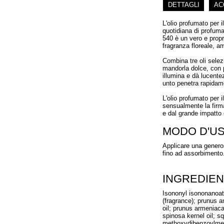
DETTAGLI
AC
L'olio profumato per
quotidiana di profuma
540 è un vero e prop
fragranza floreale, a
Combina tre oli selezi
mandorla dolce, con p
illumina e dà lucente
unto penetra rapidame
L'olio profumato per 
sensualmente la firm
e dal grande impatto 
MODO D'U
Applicare una generos
fino ad assorbimento
INGREDIEN
Isononyl isononanoate
(fragrance); prunus 
oil; prunus armeniaca
spinosa kernel oil; sq
methoxydibenzoylmetha