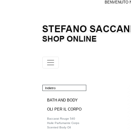
BENVENUTO NE
Indietro
BATH AND BODY
OLI PER IL CORPO
Baccarat Rouge 540
Huile Parfumante Corps
Scented Body Oil