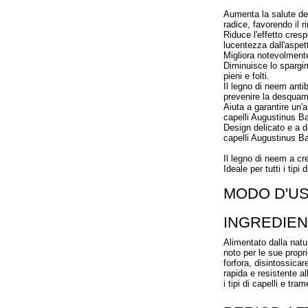
Aumenta la salute del c
radice, favorendo il 
Riduce l'effetto cresp
lucentezza dall'aspet
Migliora notevolment
Diminuisce lo spargim
pieni e folti.
Il legno di neem antib
prevenire la desquamaz
Aiuta a garantire un'
capelli Augustinus Bad
Design delicato e a d
capelli Augustinus Ba
Il legno di neem a cre
Ideale per tutti i tipi 
MODO D'U
INGREDIEN
Alimentato dalla nat
noto per le sue propr
forfora, disintossicar
rapida e resistente al
i tipi di capelli e tram