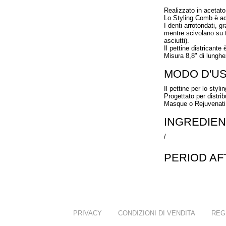
Realizzato in acetato 
Lo Styling Comb è adatt
I denti arrotondati, g
mentre scivolano su tut
asciutti).
Il pettine districante 
Misura 8,8" di lunghe
MODO D'U
Il pettine per lo styli
Progettato per distri
Masque o Rejuvenati
INGREDIEN
/
PERIOD A
PRIVACY
CONDIZIONI DI VENDITA
REG