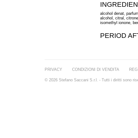
INGREDIEN
alcohol denat, parfum
alcohol, citral, citro
isomethyl ionone, ben
PERIOD A
PRIVACY
CONDIZIONI DI VENDITA
REG
© 2026 Stefano Saccani S.r.l. - Tutti i diritti sono r