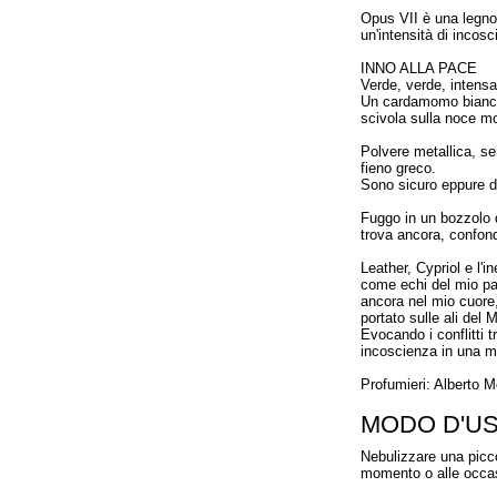
Opus VII è una legno
un'intensità di incosc
INNO ALLA PACE
Verde, verde, intensa
Un cardamomo bianco 
scivola sulla noce m
Polvere metallica, se
fieno greco.
Sono sicuro eppure d
Fuggo in un bozzolo 
trova ancora, confon
Leather, Cypriol e l'i
come echi del mio pa
ancora nel mio cuore,
portato sulle ali de
Evocando i conflitti t
incoscienza in una m
Profumieri: Alberto M
MODO D'U
Nebulizzare una picco
momento o alle occas