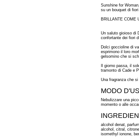
Sunshine for Woman, 
su un bouquet di fiori
BRILLANTE COME 
Un saluto gioioso di 
confortante dei fiori 
Dolci goccioline di v
esprimono il loro morb
gelsomino che si schi
Il giorno passa, il 
tramonto di Cade e P
Una fragranza che si 
MODO D'U
Nebulizzare una picco
momento o alle occas
INGREDIEN
alcohol denat, parfum
alcohol, citral, citro
isomethyl ionone, ben