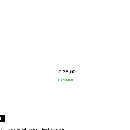
€ 38,00
DISPONIBILE
L
di cuoio dei falconieri”. Una fragranza