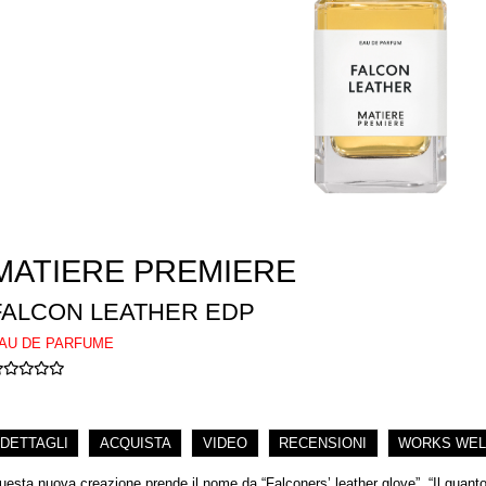
MATIERE PREMIERE
FALCON LEATHER EDP
AU DE PARFUME
DETTAGLI
ACQUISTA
VIDEO
RECENSIONI
WORKS WEL
uesta nuova creazione prende il nome da “Falconers’ leather glove”, “Il guanto 