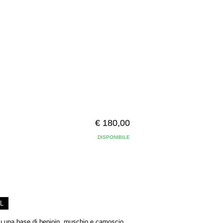
€ 180,00
DISPONIBILE
L
Su una base di benjoin, muschio e camoscio