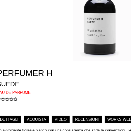
PERFUMER H
SUEDE
AU DE PARFUME
DETTAGLI
ACQUISTA
VIDEO
RECENSIONI
WORKS WEL
n avvolgente floreale bianco con una consistenza che sfida le convenzioni. 