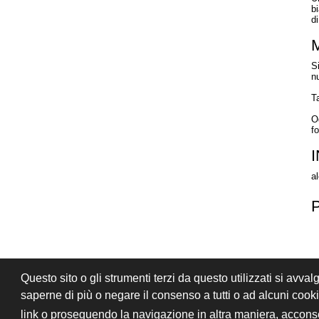
bi
di
S
n
T
O
f
a
Questo sito o gli strumenti terzi da questo utilizzati si avval
PRIVACY
CONDIZIONI DI VENDITA
saperne di più o negare il consenso a tutti o ad alcuni coo
© 2026 Stefano Saccani S.r.l. - Tutti i diritt
link o proseguendo la navigazione in altra maniera, acconse