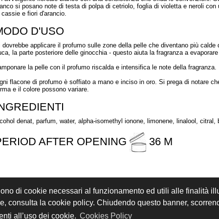
anco si posano note di testa di polpa di cetriolo, foglia di violetta e neroli co
 cassie e fiori d'arancio.
MODO D'USO
i dovrebbe applicare il profumo sulle zone della pelle che diventano più calde du
uca, la parte posteriore delle ginocchia - questo aiuta la fragranza a evaporare 
amponare la pelle con il profumo riscalda e intensifica le note della fragranza.
gni flacone di profumo è soffiato a mano e inciso in oro. Si prega di notare c
orma e il colore possono variare.
INGREDIENTI
lcohol denat, parfum, water, alpha-isomethyl ionone, limonene, linalool, citral,
PERIOD AFTER OPENING
36 M
gono di cookie necessari al funzionamento ed utili alle finalità il
REGISTRATI
ACCEDI
kie, consulta la cookie policy. Chiudendo questo banner, scorre
i sono riservati - P.IVA 02897850349 - by
Immagica & Partner
nti all’uso dei cookie.
Cookies Policy