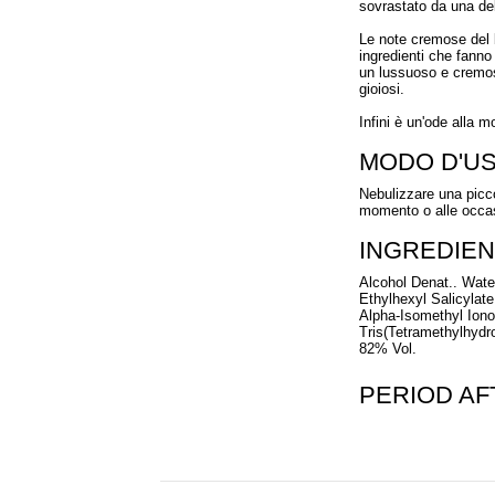
sovrastato da una del
Le note cremose del 
ingredienti che fanno
un lussuoso e cremos
gioiosi.
Infini è un'ode alla m
MODO D'U
Nebulizzare una picco
momento o alle occas
INGREDIEN
Alcohol Denat.. Wat
Ethylhexyl Salicylat
Alpha-Isomethyl Iono
Tris(Tetramethylhydro
82% Vol.
PERIOD A