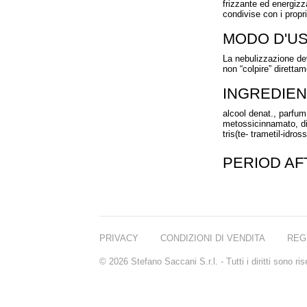
frizzante ed energizz
condivise con i propri
MODO D'U
La nebulizzazione dev
non “colpire” direttam
INGREDIEN
alcool denat., parfum 
metossicinnamato, die
tris(te- trametil-idros
PERIOD A
PRIVACY
CONDIZIONI DI VENDITA
REG
© 2026 Stefano Saccani S.r.l. - Tutti i diritti sono r