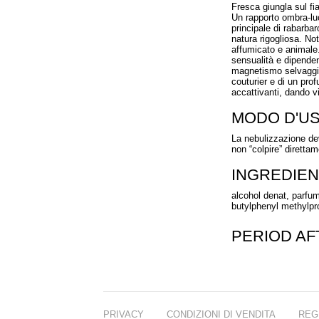
Fresca giungla sul f
Un rapporto ombra-lu
principale di rabarbar
natura rigogliosa. No
affumicato e animale.
sensualità e dipende
magnetismo selvaggio.
couturier e di un prof
accattivanti, dando v
MODO D'U
La nebulizzazione dev
non “colpire” direttam
INGREDIEN
alcohol denat, parfum
butylphenyl methylprop
PERIOD A
PRIVACY
CONDIZIONI DI VENDITA
REG