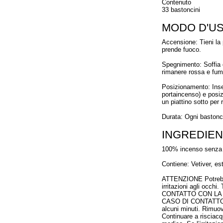
Contenuto
33 bastoncini
MODO D'U
Accensione: Tieni la
prende fuoco.
Spegnimento: Soffia 
rimanere rossa e fum
Posizionamento: Inser
portaincenso) e posiz
un piattino sotto per
Durata: Ogni bastonci
INGREDIEN
100% incenso senza 
Contiene: Vetiver, es
ATTENZIONE Potrebbe 
irritazioni agli occhi
CONTATTO CON LA PE
CASO DI CONTATTO C
alcuni minuti. Rimuove
Continuare a risciacqu