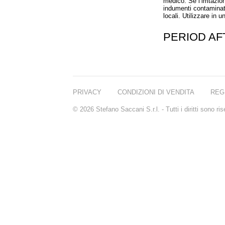
medico. Se l’irritazio
indumenti contaminati 
locali. Utilizzare in 
PERIOD A
PRIVACY
CONDIZIONI DI VENDITA
REG
© 2026 Stefano Saccani S.r.l. - Tutti i diritti sono r