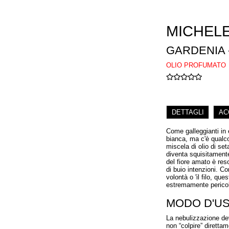
MICHEL
GARDENIA -
OLIO PROFUMATO
DETTAGLI
AC
Come galleggianti in 
bianca, ma c'è qualc
miscela di olio di se
diventa squisitamente
del fiore amato è res
di buio intenzioni. C
volontà o 'il filo, q
estremamente perico
MODO D'U
La nebulizzazione dev
non “colpire” direttam