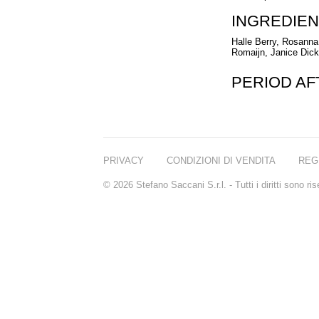
INGREDIEN
Halle Berry, Rosanna
Romaijn, Janice Dic
PERIOD A
PRIVACY
CONDIZIONI DI VENDITA
REG
© 2026 Stefano Saccani S.r.l. - Tutti i diritti sono r