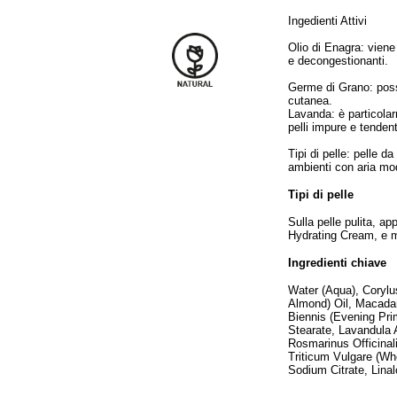
Ingedienti Attivi
Olio di Enagra: viene
e decongestionanti.
Germe di Grano: possi
cutanea.
Lavanda: è particolar
pelli impure e tendent
Tipi di pelle: pelle d
ambienti con aria mod
Tipi di pelle
Sulla pelle pulita, ap
Hydrating Cream, e 
Ingredienti chiave
Water (Aqua), Corylus
Almond) Oil, Macadam
Biennis (Evening Pri
Stearate, Lavandula 
Rosmarinus Officinali
Triticum Vulgare (Wh
Sodium Citrate, Lina