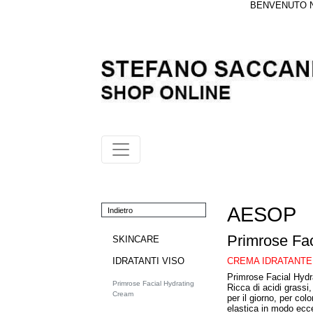
BENVENUTO NE
AESOP
Indietro
Primrose Fa
SKINCARE
CREMA IDRATANTE
IDRATANTI VISO
Primrose Facial Hydra
Primrose Facial Hydrating
Ricca di acidi grassi
Cream
per il giorno, per col
elastica in modo ecc