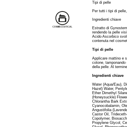
Tipi di pelle
Per tutti i tipi di pell
Ingredienti chiave
Estratto di Gynostem
rendendo la pelle vis
Acido Ascorbico svol
contenuta nel cosmet
Tipi di pelle
Applicare mattino e s
cotone, tamponando d
della pelle. Al termin
Ingredienti chiave
Water (Aqua/Eau), Di
Hazel) Water, Penty
Ether Dimethyl Silane
(Honeysuckle) Flower
Chlorantha Bark Extr
Cyanocobalamin, Olea
Angustifolia (Lavend
Castor Oil, Tridecet
Copolymer, Biosaccha
Propylene Glycol, C
Glycol, Phenoxyetha