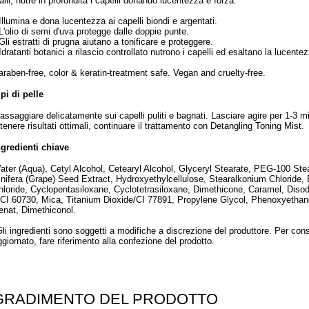
alli, nutre in profondità i capelli donando lucentezza e forza.
 Illumina e dona lucentezza ai capelli biondi e argentati.
 L'olio di semi d'uva protegge dalle doppie punte.
Gli estratti di prugna aiutano a tonificare e proteggere.
Idratanti botanici a rilascio controllato nutrono i capelli ed esaltano la lucente
araben-free, color & keratin-treatment safe. Vegan and cruelty-free.
ipi di pelle
assaggiare delicatamente sui capelli puliti e bagnati. Lasciare agire per 1-3 
ttenere risultati ottimali, continuare il trattamento con Detangling Toning Mist.
ngredienti chiave
ater (Aqua), Cetyl Alcohol, Cetearyl Alcohol, Glyceryl Stearate, PEG-100 Stea
inifera (Grape) Seed Extract, Hydroxyethylcellulose, Stearalkonium Chloride
hloride, Cyclopentasiloxane, Cyclotetrasiloxane, Dimethicone, Caramel, Diso
/CI 60730, Mica, Titanium Dioxide/CI 77891, Propylene Glycol, Phenoxyethano
enat, Dimethiconol.
Gli ingredienti sono soggetti a modifiche a discrezione del produttore. Per cons
ggiornato, fare riferimento alla confezione del prodotto.
GRADIMENTO DEL PRODOTTO