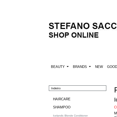
BEAUTY
BRANDS
NEW
GOO
Indietro
I
HAIRCARE
C
SHAMPOO
M
Icelandic Blonde Conditioner