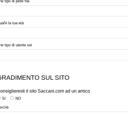
e tipo di pelle hai
ual'è la tua età
he tipo di utente sei
GRADIMENTO SUL SITO
onsiglieresti il sito Saccani.com ad un amico
SI
NO
erchè