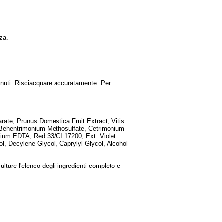
zza.
minuti. Risciacquare accuratamente. Per
rate, Prunus Domestica Fruit Extract, Vitis
, Behentrimonium Methosulfate, Cetrimonium
dium EDTA, Red 33/CI 17200, Ext. Violet
l, Decylene Glycol, Caprylyl Glycol, Alcohol
ultare l'elenco degli ingredienti completo e