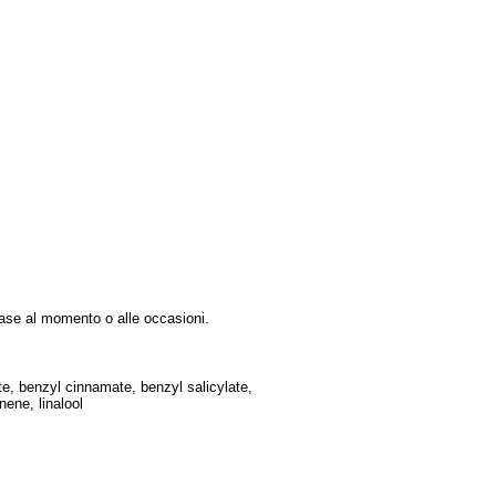
base al momento o alle occasioni.
te, benzyl cinnamate, benzyl salicylate,
nene, linalool