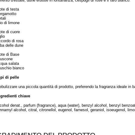
l vento d'estate, dune erbose in lontananza, cespugli di rose e il faro bianco.
ote di testa
ergamotto
tali
io di limone
ote di cuore
glio
ccordo di rosa
rba delle dune
ote di Base
uscone
cqua salata
uschio bianco
ipi di pelle
ebulizzare una piccola quantità di prodotto, preferendo la fragranza ideale in 
ngredienti chiave
lcohol denat., parfum (fragrance), aqua (water), benzyl alcohol, benzyl benzoa
nnamyl alcohol, citral, citronellol, eugenol, farnesol, geraniol, isoeugenol, limo