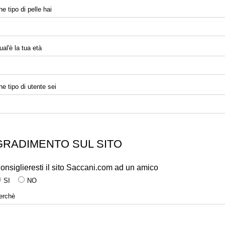
e tipo di pelle hai
ual'è la tua età
he tipo di utente sei
GRADIMENTO SUL SITO
onsiglieresti il sito Saccani.com ad un amico
SI
NO
erchè