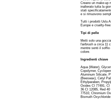
Creano un make-up nat
inalterato tutta la g
stati specificatamente
e si rimuovono sempl
Tutti i prodotti Uslu 
Europe e cruelty-free
Tipi di pelle
Metti solo una goccia
l'airbrush a circa 11
mentre senti il soffio
colore.
Ingredienti chiave
Aqua (Water), Glycer
Copolymer, Cyclopen
Aluminum Silicate, P
(Beeswax), Cetyl Pal
Ethylparaben, Propyl
Oxides CI 77491, CI 
36 CI 12085, Red 40 
77510, Chromium Oxi
Bismuth Oxychloride 