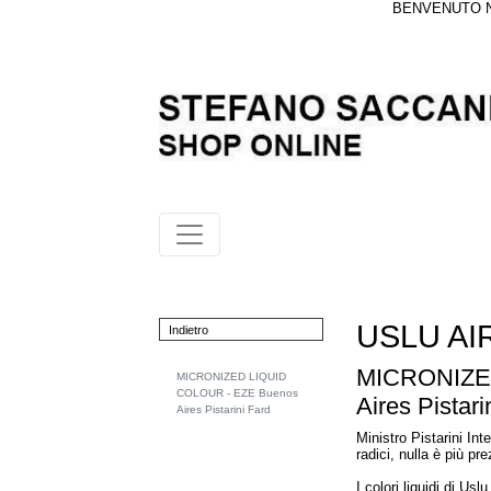
BENVENUTO NE
USLU AI
Indietro
MICRONIZE
MICRONIZED LIQUID
COLOUR - EZE Buenos
Aires Pistari
Aires Pistarini Fard
Ministro Pistarini Int
radici, nulla è più pre
I colori liquidi di Us