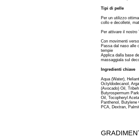
Tipi di pelle
Per un utilizzo ottima
collo e decolleté, mat
Per attivare il nostr
Con movimenti verso 
Passa dal naso alle o
tempie
Applica dalla base de
massaggiala sul deco
Ingredienti chiave
Aqua (Water), Helian
Octyldodecanol, Arga
(Avocado) Oil, Tribeh
Butyrospermum Parkii
Oil, Tocopheryl Acet
Panthenol, Butylene 
PCA, Dextran, Palmito
GRADIMEN