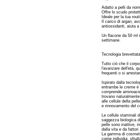
Adatto a pelli da nor
Offre lo scudo protett
Ideale per la tua rout
Il carico di argan, av
antiossidanti, aiuta a 
Un flacone da 50 ml 
settimane.
Tecnologia brevettat
Tutto ciò che il corpo
l'avanzare dell'età,
frequenti o si arres
Ispirato dalla tecnolo
entrambe le creme è 
comprende aminoacidi 
trovano naturalmente n
alle cellule della pel
e rinnovamento del co
Le cellule staminali 
saggezza biologica del
pelle sono inattive, i
dalla vita e da fattori
La gamma di cosmetici
come individui, sfrut