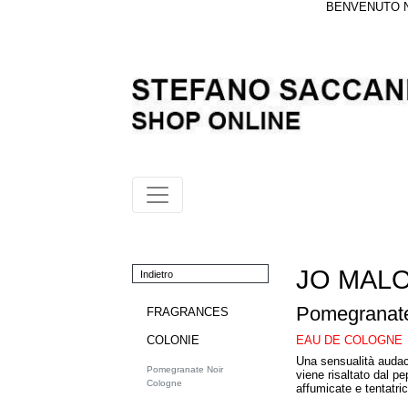
BENVENUTO NE
JO MAL
Indietro
Pomegranate
FRAGRANCES
EAU DE COLOGNE
COLONIE
Una sensualità audac
Pomegranate Noir
viene risaltato dal p
Cologne
affumicate e tentatri