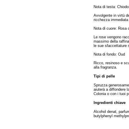
Nota di testa: Chiodo
Avvolgente in virtù d
ricchezza immediata 
Nota di cuore: Rosa
Le rose vengono raccol
massimo della raffina
le sue sfaccettature 
Nota di fondo: Oud
Ricco, resinoso e scu
alla fragranza.
Tipi di pelle
Spruzza generosamente
aiuterà a diffondere l
Colonia o con i tuoi p
Ingredienti chiave
Alcohol denat, parfum
butylphenyl methylprop