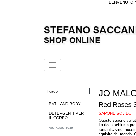
BENVENUTO NE
JO MAL
Indietro
Red Roses 
BATH AND BODY
SAPONE SOLIDO
DETERGENTI PER
IL CORPO
Questo sapone velluta
La ricca schiuma pro
Red Roses Soap
romanticismo moderno,
squisite del mondo. C