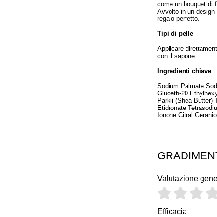
come un bouquet di fi
Avvolto in un design
regalo perfetto.
Tipi di pelle
Applicare direttamen
con il sapone
Ingredienti chiave
Sodium Palmate Sodi
Gluceth-20 Ethylhex
Parkii (Shea Butter)
Etidronate Tetrasodi
Ionone Citral Gerani
GRADIMEN
Valutazione gene
Efficacia