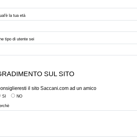
ual'è la tua età
he tipo di utente sei
GRADIMENTO SUL SITO
onsiglieresti il sito Saccani.com ad un amico
SI
NO
erchè