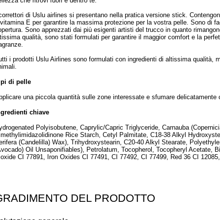
llezza che ritrovi fuori e dentro te.
 correttori di Uslu airlines si presentano nella pratica versione stick. Conten
 vitamina E per garantire la massima protezione per la vostra pelle. Sono di f
opertura. Sono apprezzati dai più esigenti artisti del trucco in quanto rimangono 
ltissima qualità, sono stati formulati per garantire il maggior comfort e la perf
ragranze.
utti i prodotti Uslu Airlines sono formulati con ingredienti di altissima qualità,
nimali.
ipi di pelle
pplicare una piccola quantità sulle zone interessate e sfumare delicatamente c
ngredienti chiave
ydrogenated Polyisobutene, Caprylic/Capric Triglyceride, Carnauba (Copernic
imethylimidazolidinone Rice Starch, Cetyl Palmitate, C18-38 Alkyl Hydroxyste
erifera (Candelilla) Wax), Trihydroxystearin, C20-40 Alkyl Stearate, Polyethy
Avocado) Oil Unsaponifiables), Petrolatum, Tocopherol, Tocopheryl Acetate, B
ioxide CI 77891, Iron Oxides CI 77491, CI 77492, CI 77499, Red 36 CI 12085
GRADIMENTO DEL PRODOTTO