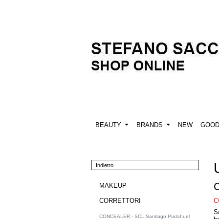
BEAUTY
BRANDS
NEW
GOO
Indietro
MAKEUP
C
CORRETTORI
S
CONCEALER - SCL Santiago Pudahuel