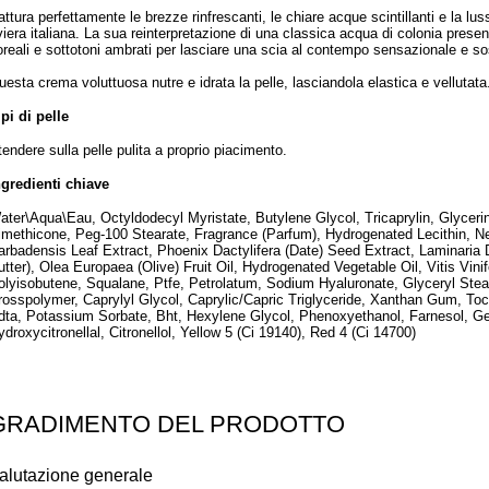
attura perfettamente le brezze rinfrescanti, le chiare acque scintillanti e la lu
iviera italiana. La sua reinterpretazione di una classica acqua di colonia presen
loreali e sottotoni ambrati per lasciare una scia al contempo sensazionale e so
uesta crema voluttuosa nutre e idrata la pelle, lasciandola elastica e vellutata
ipi di pelle
tendere sulla pelle pulita a proprio piacimento.
ngredienti chiave
ater\Aqua\Eau, Octyldodecyl Myristate, Butylene Glycol, Tricaprylin, Glyceri
imethicone, Peg-100 Stearate, Fragrance (Parfum), Hydrogenated Lecithin, Ne
arbadensis Leaf Extract, Phoenix Dactylifera (Date) Seed Extract, Laminaria 
utter), Olea Europaea (Olive) Fruit Oil, Hydrogenated Vegetable Oil, Vitis Vin
olyisobutene, Squalane, Ptfe, Petrolatum, Sodium Hyaluronate, Glyceryl Stear
rosspolymer, Caprylyl Glycol, Caprylic/Capric Triglyceride, Xanthan Gum, To
dta, Potassium Sorbate, Bht, Hexylene Glycol, Phenoxyethanol, Farnesol, Gera
ydroxycitronellal, Citronellol, Yellow 5 (Ci 19140), Red 4 (Ci 14700)
GRADIMENTO DEL PRODOTTO
alutazione generale