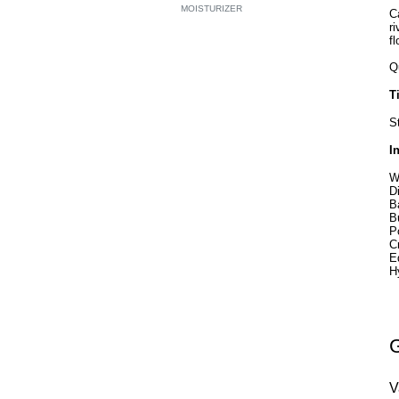
MOISTURIZER
C
r
f
Q
T
S
I
W
D
B
B
P
C
E
H
V