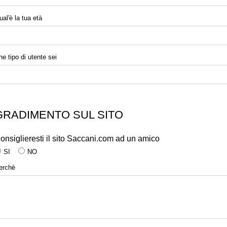
ual'è la tua età
he tipo di utente sei
GRADIMENTO SUL SITO
onsiglieresti il sito Saccani.com ad un amico
SI
NO
erchè