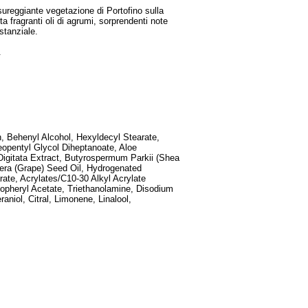
ssureggiante vegetazione di Portofino sulla
ta fragranti oli di agrumi, sorprendenti note
stanziale.
.
n, Behenyl Alcohol, Hexyldecyl Stearate,
opentyl Glycol Diheptanoate, Aloe
Digitata Extract, Butyrospermum Parkii (Shea
ifera (Grape) Seed Oil, Hydrogenated
ate, Acrylates/C10-30 Alkyl Acrylate
copheryl Acetate, Triethanolamine, Disodium
niol, Citral, Limonene, Linalool,