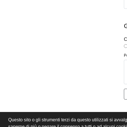
C
P
Questo sito o gli strumenti terzi da questo utilizzati si avval
PRIVACY
CONDIZIONI DI VENDITA
saperne di più o negare il consenso a tutti o ad alcuni coo