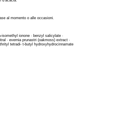
i d’acacia.
base al momento o alle occasioni.
a-isomethyl ionone · benzyl salicylate ·
tral · evernia prunastri (oakmoss) extract ·
ythrityl tetradi- t-butyl hydroxyhydrocinnamate