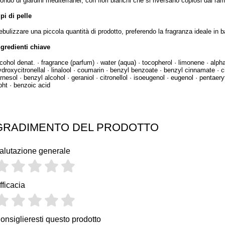
fondo di giardini mediterranei, con fiori bianchi che si riversano copiosi dai ram
ipi di pelle
ebulizzare una piccola quantità di prodotto, preferendo la fragranza ideale in 
ngredienti chiave
lcohol denat. · fragrance (parfum) · water (aqua) · tocopherol · limonene · alph
ydroxycitronellal · linalool · coumarin · benzyl benzoate · benzyl cinnamate · ci
arnesol · benzyl alcohol · geraniol · citronellol · isoeugenol · eugenol · pentaer
 bht · benzoic acid
GRADIMENTO DEL PRODOTTO
alutazione generale
fficacia
onsiglieresti questo prodotto