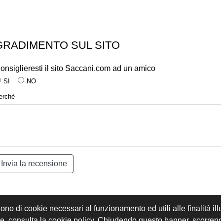
GRADIMENTO SUL SITO
onsiglieresti il sito Saccani.com ad un amico
SI
NO
erchè
gono di cookie necessari al funzionamento ed utili alle finalità il
REGISTRATI
ACCEDI
kie, consulta la cookie policy. Chiudendo questo banner, scorre