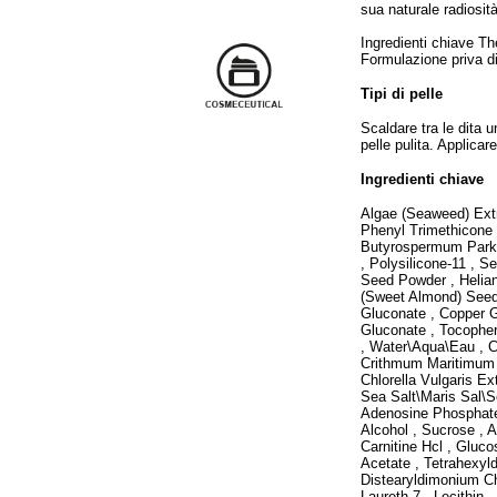
sua naturale radiosità
Ingredienti chiave Th
Formulazione priva di 
Tipi di pelle
Scaldare tra le dita u
pelle pulita. Applicar
Ingredienti chiave
Algae (Seaweed) Extr
Phenyl Trimethicone 
Butyrospermum Parkii
, Polysilicone-11 , 
Seed Powder , Helia
(Sweet Almond) Seed 
Gluconate , Copper 
Gluconate , Tocophe
, Water\Aqua\Eau , Ci
Crithmum Maritimum E
Chlorella Vulgaris Ex
Sea Salt\Maris Sal\S
Adenosine Phosphate ,
Alcohol , Sucrose , 
Carnitine Hcl , Gluco
Acetate , Tetrahexyl
Distearyldimonium Ch
Laureth-7 , Lecithin 