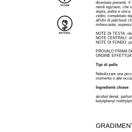
diventare presenti. I
neroli egiziano, che 
aspra, pulita e unica
cedro, completato da
all'olio di patchouli
rinfrescante, espressi
NOTE DI TESTA: olio
NOTE CENTRALI: olib
NOTE DI FONDO: pat
PROVALO PRIMA D
ORDINE EFFETTUA
Tipi di pelle
Nebulizzare una picco
momento o alle occas
Ingredienti chiave
alcohol denat, parfum
butylphenyl methylprop
GRADIMEN