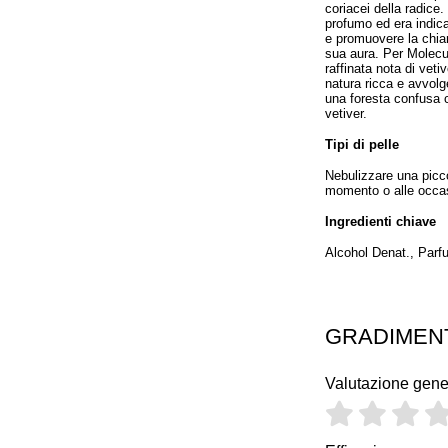
coriacei della radice.
profumo ed era indicato
e promuovere la chiar
sua aura. Per Molecul
raffinata nota di veti
natura ricca e avvolg
una foresta confusa c
vetiver.
Tipi di pelle
Nebulizzare una picco
momento o alle occas
Ingredienti chiave
Alcohol Denat., Parf
GRADIMEN
Valutazione gene