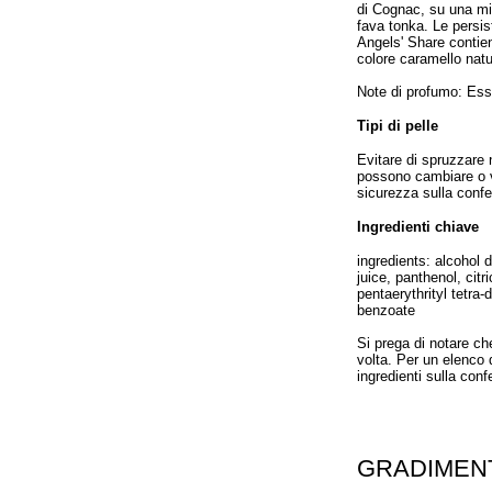
di Cognac, su una mis
fava tonka. Le persist
Angels' Share contien
colore caramello natu
Note di profumo: Ess
Tipi di pelle
Evitare di spruzzare 
possono cambiare o var
sicurezza sulla confe
Ingredienti chiave
ingredients: alcohol 
juice, panthenol, cit
pentaerythrityl tetra
benzoate
Si prega di notare che
volta. Per un elenco d
ingredienti sulla conf
GRADIMEN