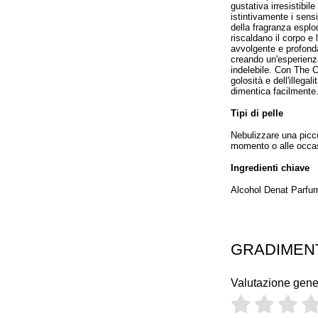
gustativa irresistibi
istintivamente i sensi
della fragranza esplo
riscaldano il corpo e
avvolgente e profonda,
creando un'esperienza
indelebile. Con The C
golosità e dell'illeg
dimentica facilmente
Tipi di pelle
Nebulizzare una picco
momento o alle occas
Ingredienti chiave
Alcohol Denat Parfum
GRADIMEN
Valutazione gene