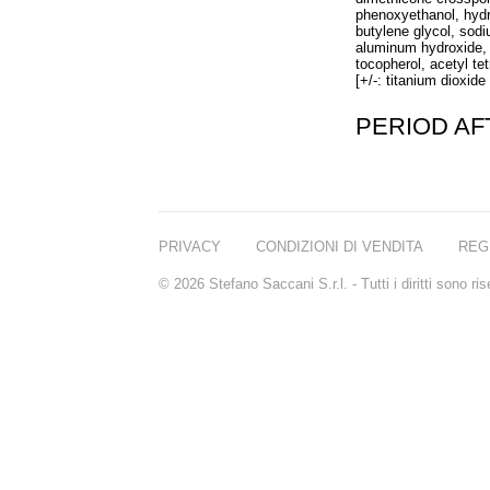
phenoxyethanol, hydro
butylene glycol, sod
aluminum hydroxide, 
tocopherol, acetyl te
[+/-: titanium dioxide
PERIOD A
PRIVACY
CONDIZIONI DI VENDITA
REG
© 2026 Stefano Saccani S.r.l. - Tutti i diritti sono r