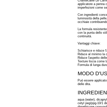
Chantecaille Le Camou
applicatore a penna c
imperfezioni come se
Con ingredienti conce
luminosità della pelle
occhiaie contribuend
La formula resistente
con la punta dello sti
continuità.
Vantaggi chiave:
Schiarisce e riduce l'
Riduce al minimo la 
Riduce l'aspetto delle 
Texture liscia come l
Formula di lunga dur
MODO D'U
Può essere applicato 
delle dita.
INGREDIEN
aqua (water), dicapry
cetyl peg/ppg-10/1 di
dimethicone crosspol