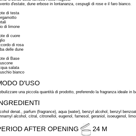
l vento d'estate, dune erbose in lontananza, cespugli di rose e il faro bianco.
ote di testa
ergamotto
tali
io di limone
ote di cuore
glio
ccordo di rosa
rba delle dune
ote di Base
uscone
cqua salata
uschio bianco
MODO D'USO
ebulizzare una piccola quantità di prodotto, preferendo la fragranza ideale in 
INGREDIENTI
lcohol denat., parfum (fragrance), aqua (water), benzyl alcohol, benzyl benzoa
nnamyl alcohol, citral, citronellol, eugenol, farnesol, geraniol, isoeugenol, limo
PERIOD AFTER OPENING
24 M