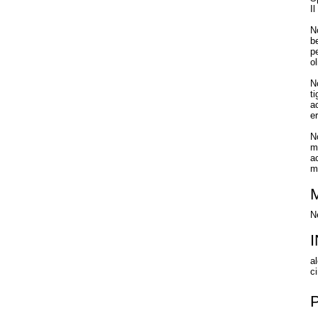
I
N
b
pe
ol
N
ti
a
e
N
m
a
m
N
a
ci