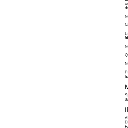
c
d
No
N
L
f
N
Q
N
P
f
S
d
A
D
F