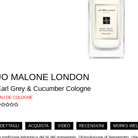
JO MALONE LONDON
arl Grey & Cucumber Cologne
AU DE COLOGNE
DETTAGLI
ACQUISTA
VIDEO
RECENSIONI
WORKS WEL
a tradizione britannica del tè del pomeriggio. Un'esplosione di bergamotto, che 