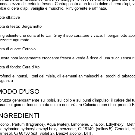
roccantezza del cetriolo fresco. Contrapposta a un fondo dolce di cera d'api,
olce di cera d’api, vaniglia e muschio. Rinvigorente e raffinata.
te olfattive
ota di testa: Bergamotto
’ingrediente che dona al tè Earl Grey il suo carattere vivace. Il bergamotto ap
rizzante agrumato.
ota di cuore: Cetriolo
uesta nota leggermente croccante fresca e verde è ricca di una succulenza ri
ota di fondo: Cera d’Api
rofondi e intensi, i toni del miele, gli elementi animaleschi e i tocchi di tabac
ragranza.
MODO D'USO
pruzza generosamente sui polsi, sul collo e sui punti d'impulso: il calore del t
urante il giorno. Indossalo da solo o con un'altra Colonia o con i tuoi prodotti B
INGREDIENTI
lcohol, Parfum (fragrance), Aqua (water), Limonene, Linalool, Ethylhexyl, Met
iethylamino hydroxybenzoyl hexyl benzoate, Ci 19140, (yellow 5), Geraniol, ci 
arnesol, Ci 60730 (ext. violet 2), Benzyl alcohol, BHT.