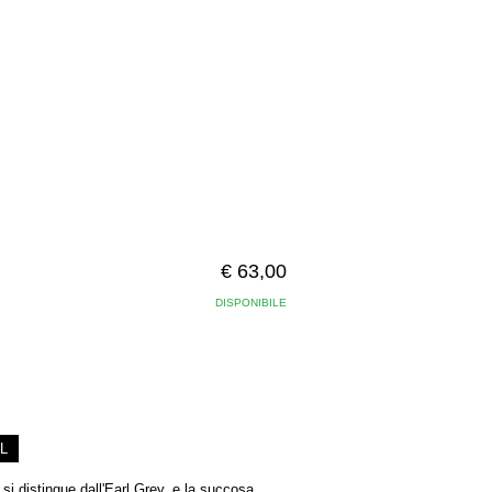
€ 63,00
DISPONIBILE
L
si distingue dall'Earl Grey, e la succosa