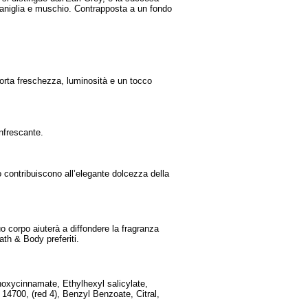
 vaniglia e muschio. Contrapposta a un fondo
porta freschezza, luminosità e un tocco
nfrescante.
co contribuiscono all’elegante dolcezza della
uo corpo aiuterà a diffondere la fragranza
ath & Body preferiti.
hoxycinnamate, Ethylhexyl salicylate,
14700, (red 4), Benzyl Benzoate, Citral,